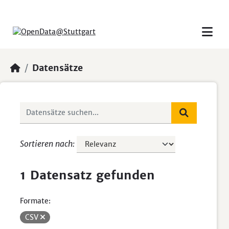
Skip to main content
Datensätze
Sortieren nach
1 Datensatz gefunden
Formate:
CSV