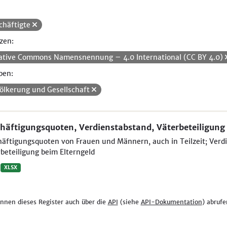
chäftigte
zen:
ative Commons Namensnennung – 4.0 International (CC BY 4.0)
pen:
ölkerung und Gesellschaft
häftigungsquoten, Verdienstabstand, Väterbeteiligung
äftigungsquoten von Frauen und Männern, auch in Teilzeit; Ver
beteiligung beim Elterngeld
XLSX
önnen dieses Register auch über die
API
(siehe
API-Dokumentation
) abrufe