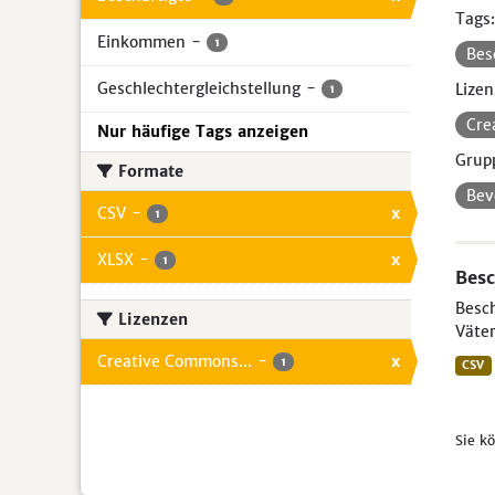
Tags:
Einkommen
-
1
Bes
Geschlechtergleichstellung
-
Lizen
1
Cre
Nur häufige Tags anzeigen
Grup
Formate
Bev
CSV
-
x
1
XLSX
-
x
1
Besc
Besch
Lizenzen
Väter
Creative Commons...
-
x
1
CSV
Sie k