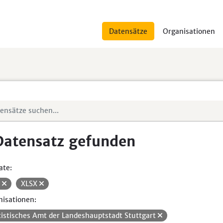
Datensätze
Organisationen
Datensatz gefunden
ate:
V
XLSX
isationen:
tistisches Amt der Landeshauptstadt Stuttgart