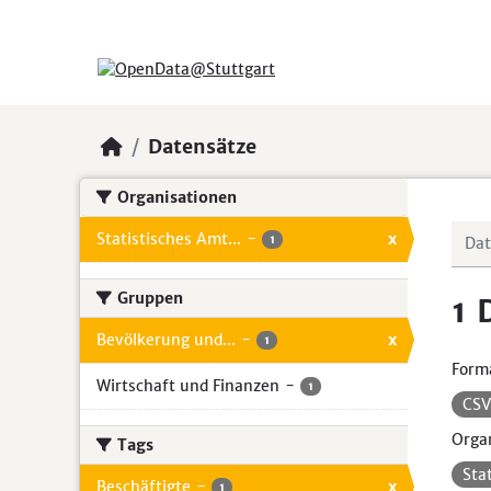
Skip to main content
Datensätze
Organisationen
Statistisches Amt...
-
x
1
Gruppen
1 
Bevölkerung und...
-
x
1
Form
Wirtschaft und Finanzen
-
1
CS
Organ
Tags
Sta
Beschäftigte
-
x
1