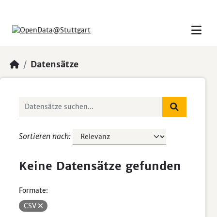
Skip to main content
Datensätze
Sortieren nach
Keine Datensätze gefunden
Formate:
CSV