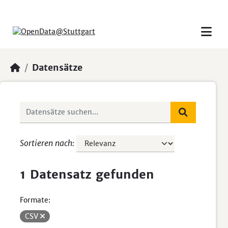
Skip to main content
Datensätze
Sortieren nach
1 Datensatz gefunden
Formate:
CSV