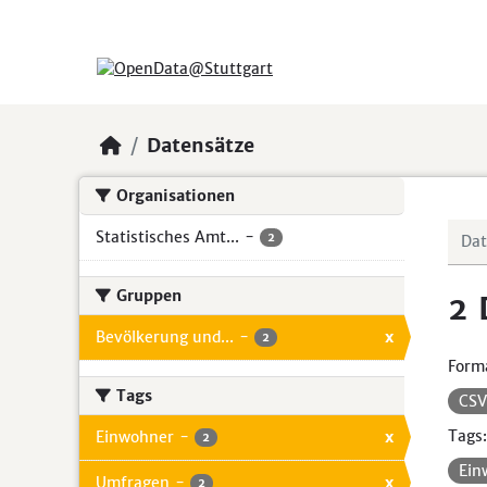
Skip to main content
Datensätze
Organisationen
Statistisches Amt...
-
2
Gruppen
2 
Bevölkerung und...
-
x
2
Form
Tags
CS
Tags:
Einwohner
-
x
2
Ein
Umfragen
-
x
2