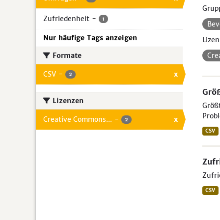
Grup
Zufriedenheit
-
1
Bev
Nur häufige Tags anzeigen
Lizen
Formate
Cre
CSV
-
x
2
Größ
Lizenzen
Größt
Probl
Creative Commons...
-
x
2
CSV
Zufr
Zufri
CSV