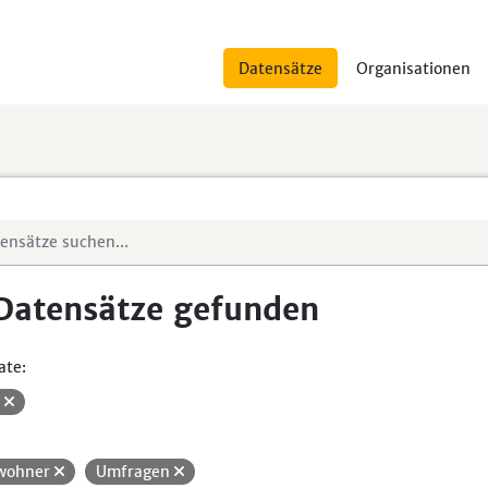
Datensätze
Organisationen
Datensätze gefunden
ate:
V
wohner
Umfragen