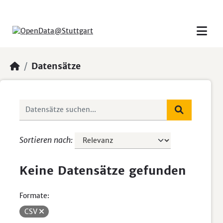
Skip to main content
Datensätze
Sortieren nach
Keine Datensätze gefunden
Formate:
CSV