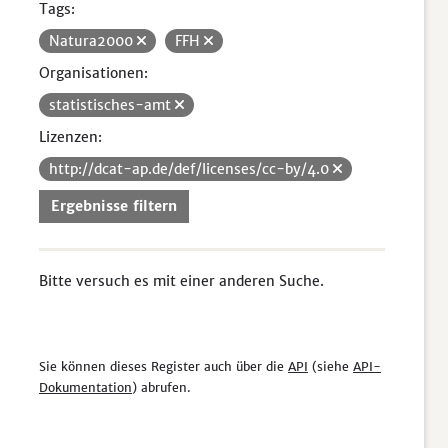
Tags:
Natura2000
FFH
Organisationen:
statistisches-amt
Lizenzen:
http://dcat-ap.de/def/licenses/cc-by/4.0
Ergebnisse filtern
Bitte versuch es mit einer anderen Suche.
Sie können dieses Register auch über die
API
(siehe
API-
Dokumentation
) abrufen.