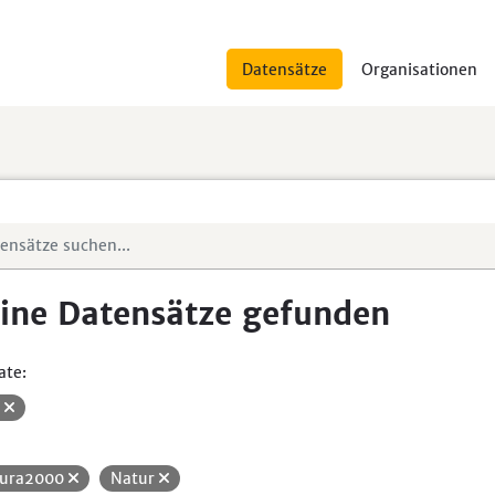
Datensätze
Organisationen
ine Datensätze gefunden
ate:
V
ura2000
Natur