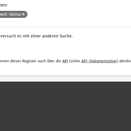
pen:
elt-klima
 versuch es mit einer anderen Suche.
önnen dieses Register auch über die
API
(siehe
API-Dokumentation
) abrufe