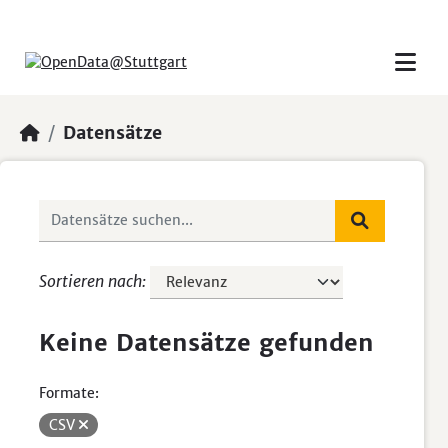
Skip to main content
Datensätze
Sortieren nach
Keine Datensätze gefunden
Formate:
CSV