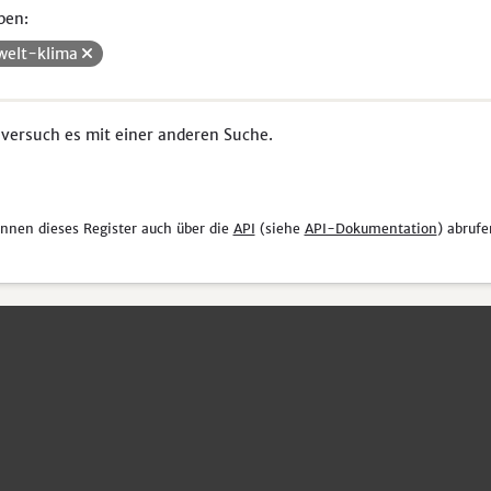
pen:
elt-klima
 versuch es mit einer anderen Suche.
önnen dieses Register auch über die
API
(siehe
API-Dokumentation
) abrufe