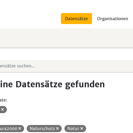
Datensätze
Organisationen
ine Datensätze gefunden
ate:
V
ura2000
Naturschutz
Natur