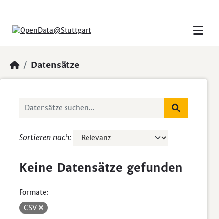
Skip to main content
Datensätze
Sortieren nach
Keine Datensätze gefunden
Formate:
CSV