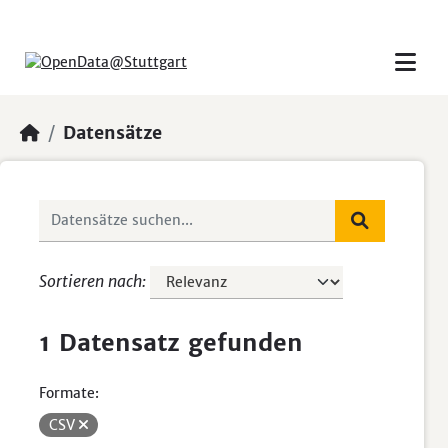
Skip to main content
Datensätze
Sortieren nach
1 Datensatz gefunden
Formate:
CSV