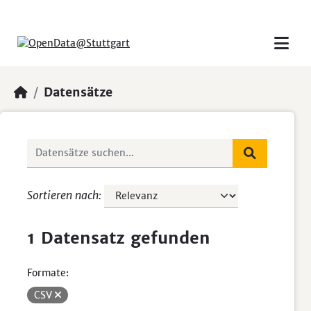
Skip to main content
Datensätze
Sortieren nach
1 Datensatz gefunden
Formate:
CSV