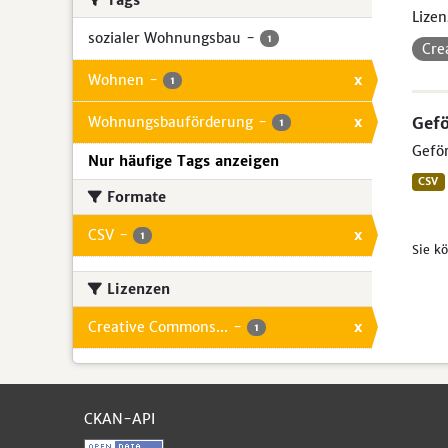
Tags
Lizen
sozialer Wohnungsbau
-
1
Cre
Wohnen
-
x
1
Wohnungsbauförderung
-
x
Gef
1
Geför
Nur häufige Tags anzeigen
CSV
Formate
CSV
-
x
1
Sie k
Lizenzen
Creative Commons...
-
x
1
CKAN-API