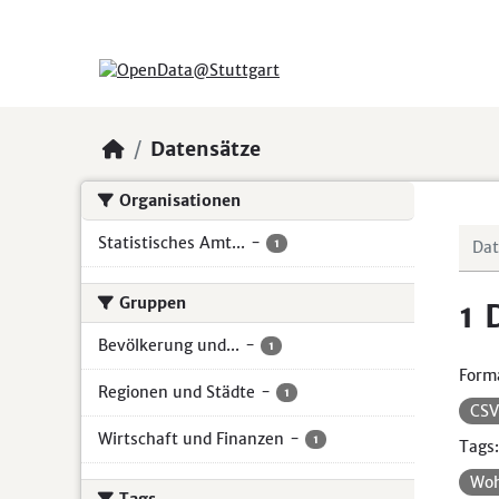
Skip to main content
Datensätze
Organisationen
Statistisches Amt...
-
1
Gruppen
1 
Bevölkerung und...
-
1
Form
Regionen und Städte
-
1
CS
Wirtschaft und Finanzen
-
1
Tags:
Wo