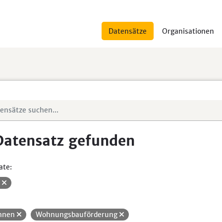
Datensätze
Organisationen
Datensatz gefunden
ate:
V
hnen
Wohnungsbauförderung