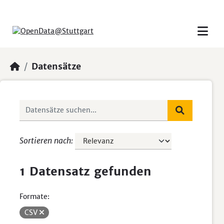
Skip to main content
Datensätze
Sortieren nach
1 Datensatz gefunden
Formate:
CSV