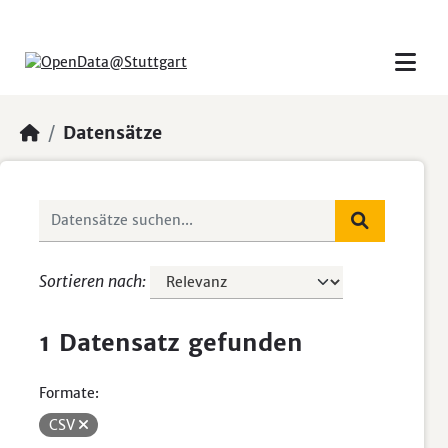
Skip to main content
Datensätze
Sortieren nach
1 Datensatz gefunden
Formate:
CSV