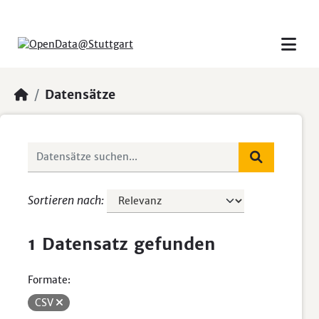
Skip to main content
Datensätze
Sortieren nach
1 Datensatz gefunden
Formate:
CSV