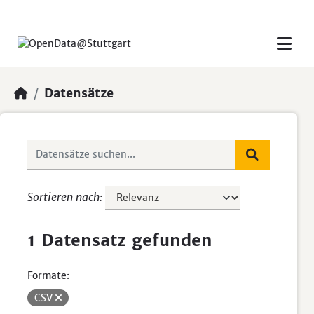
Skip to main content
Datensätze
Sortieren nach
1 Datensatz gefunden
Formate:
CSV