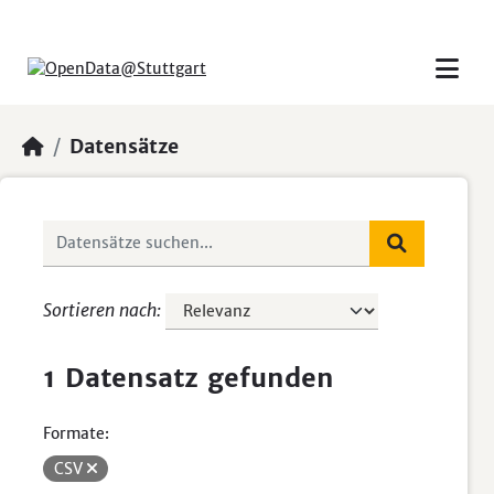
Skip to main content
Datensätze
Sortieren nach
1 Datensatz gefunden
Formate:
CSV