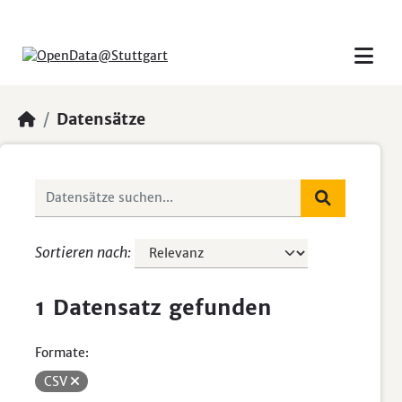
Skip to main content
Datensätze
Sortieren nach
1 Datensatz gefunden
Formate:
CSV