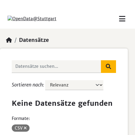
Skip to main content
Datensätze
Sortieren nach
Keine Datensätze gefunden
Formate:
CSV