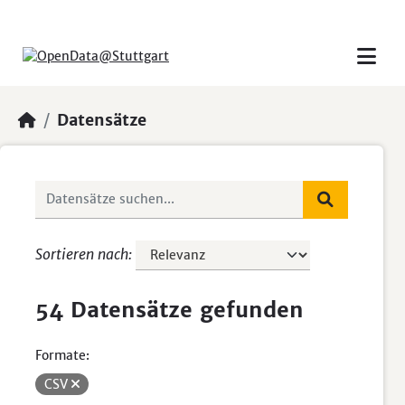
Skip to main content
Datensätze
Sortieren nach
54 Datensätze gefunden
Formate:
CSV