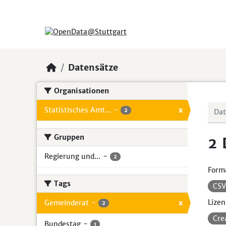
Skip to main content
Datensätze
Organisationen
Statistisches Amt...
-
x
2
Gruppen
2 
Regierung und...
-
2
Form
Tags
CS
Lizen
Gemeinderat
-
x
2
Cre
Bundestag
-
1