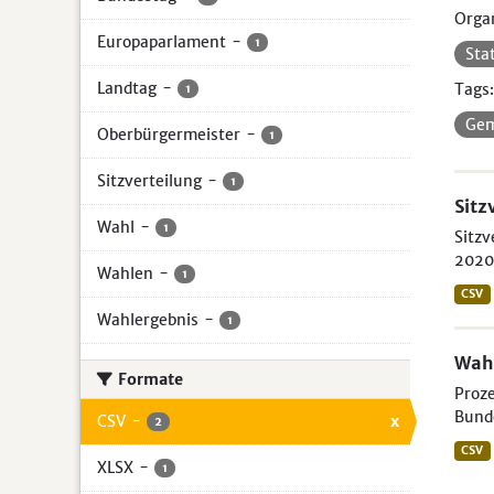
Organ
Europaparlament
-
1
Sta
Landtag
-
Tags:
1
Gem
Oberbürgermeister
-
1
Sitzverteilung
-
1
Sitz
Wahl
-
1
Sitzv
2020 
Wahlen
-
1
CSV
Wahlergebnis
-
1
Wahl
Formate
Proze
Bunde
CSV
-
x
2
CSV
XLSX
-
1