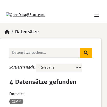
Skip to main content
Datensätze
Sortieren nach
4 Datensätze gefunden
Formate:
CSV