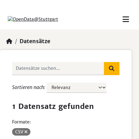
Skip to main content
Datensätze
Sortieren nach
1 Datensatz gefunden
Formate:
CSV