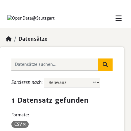
Skip to main content
Datensätze
Sortieren nach
1 Datensatz gefunden
Formate:
CSV