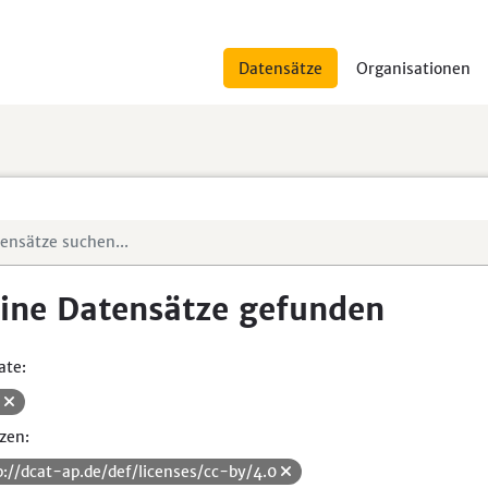
Datensätze
Organisationen
ine Datensätze gefunden
ate:
V
zen:
p://dcat-ap.de/def/licenses/cc-by/4.0