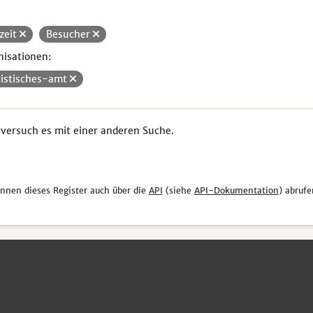
izeit
Besucher
isationen:
tistisches-amt
 versuch es mit einer anderen Suche.
önnen dieses Register auch über die
API
(siehe
API-Dokumentation
) abrufe