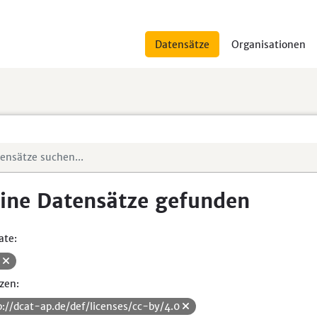
Datensätze
Organisationen
ine Datensätze gefunden
ate:
V
zen:
p://dcat-ap.de/def/licenses/cc-by/4.0