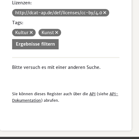
Lizenzen:
http://dcat-ap.de/def/licenses/cc-by/4.0
Tags:
Kultur
Kunst
Ergebnisse filtern
Bitte versuch es mit einer anderen Suche.
Sie können dieses Register auch über die
API
(siehe
API-
Dokumentation
) abrufen.