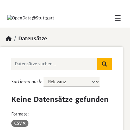
Skip to main content
Datensätze
Sortieren nach
Keine Datensätze gefunden
Formate:
CSV