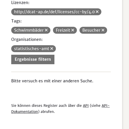
Lizenzen:
http://dcat-ap.de/def/licenses/cc-by/4.0
Tags:
Schwimmbäder
Freizeit
Besucher
Organisationen:
statistisches-amt
Ergebnisse filtern
Bitte versuch es mit einer anderen Suche.
Sie können dieses Register auch über die
API
(siehe
API-
Dokumentation
) abrufen.