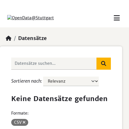
Skip to main content
Datensätze
Sortieren nach
Keine Datensätze gefunden
Formate:
CSV