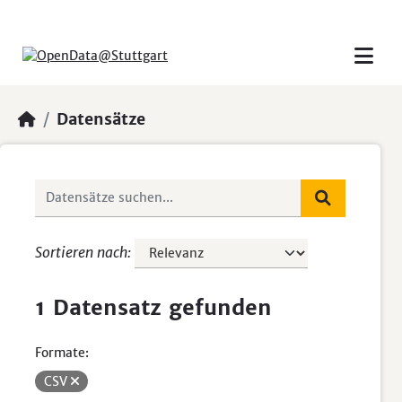
Skip to main content
Datensätze
Sortieren nach
1 Datensatz gefunden
Formate:
CSV