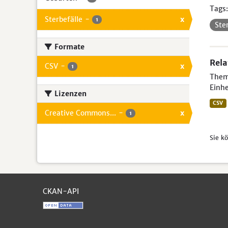
Tags:
Sterbefälle
-
x
1
Ste
Formate
Rela
CSV
-
x
1
Theme
Einhe
Lizenzen
CSV
Creative Commons...
-
x
1
Sie k
CKAN-API