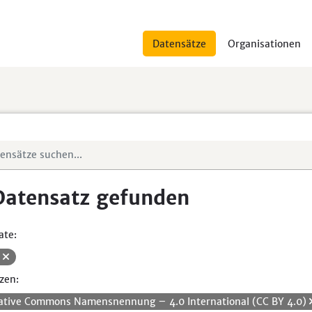
Datensätze
Organisationen
Datensatz gefunden
ate:
V
zen:
ative Commons Namensnennung – 4.0 International (CC BY 4.0)