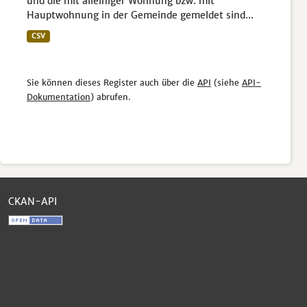
und die mit alleiniger Wohnung bzw. mit
Hauptwohnung in der Gemeinde gemeldet sind...
CSV
Sie können dieses Register auch über die
API
(siehe
API-
Dokumentation
) abrufen.
CKAN-API