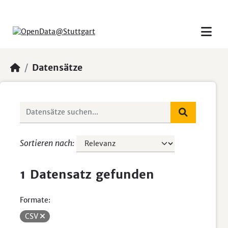
Skip to main content
Datensätze
Sortieren nach
1 Datensatz gefunden
Formate:
CSV