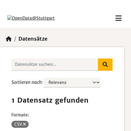
Skip to main content
Datensätze
Sortieren nach
1 Datensatz gefunden
Formate:
CSV