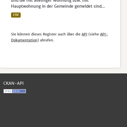
und die mit alleiniger Wohnung bzw. mit
Hauptwohnung in der Gemeinde gemeldet sind...
CSV
Sie können dieses Register auch über die
API
(siehe
API-
Dokumentation
) abrufen.
CKAN-API