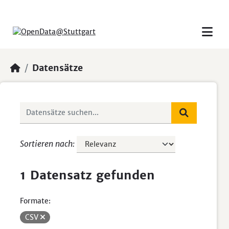
Skip to main content
Datensätze
Sortieren nach
1 Datensatz gefunden
Formate:
CSV