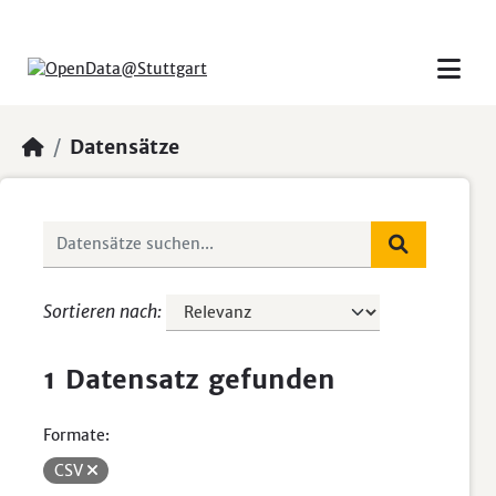
Skip to main content
Datensätze
Sortieren nach
1 Datensatz gefunden
Formate:
CSV