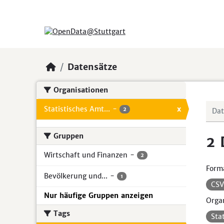
Skip to main content
Datensätze
Organisationen
Statistisches Amt...
-
x
2
Gruppen
2 
Wirtschaft und Finanzen
-
2
Form
Bevölkerung und...
-
1
CS
Nur häufige Gruppen anzeigen
Organ
Tags
Sta