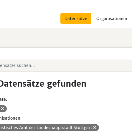
Datensätze
Organisationen
Datensätze gefunden
ate:
V
isationen:
tistisches Amt der Landeshauptstadt Stuttgart