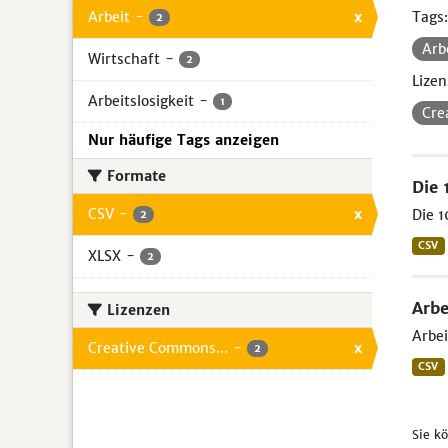
Arbeit
-
x
Tags:
2
Arb
Wirtschaft
-
2
Lizen
Arbeitslosigkeit
-
1
Cre
Nur häufige Tags anzeigen
Formate
Die 
CSV
-
x
Die 1
2
CSV
XLSX
-
2
Arbe
Lizenzen
Arbei
Creative Commons...
-
x
2
CSV
Sie k