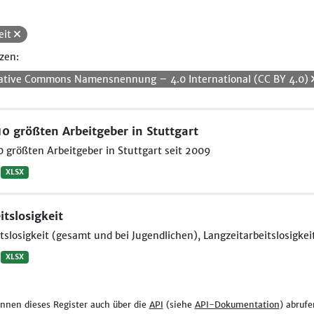
eit
zen:
ative Commons Namensnennung – 4.0 International (CC BY 4.0)
10 größten Arbeitgeber in Stuttgart
0 größten Arbeitgeber in Stuttgart seit 2009
XLSX
itslosigkeit
tslosigkeit (gesamt und bei Jugendlichen), Langzeitarbeitslosigke
XLSX
önnen dieses Register auch über die
API
(siehe
API-Dokumentation
) abrufe