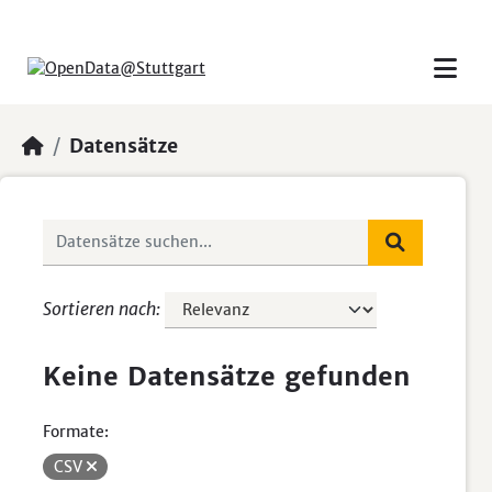
Skip to main content
Datensätze
Sortieren nach
Keine Datensätze gefunden
Formate:
CSV