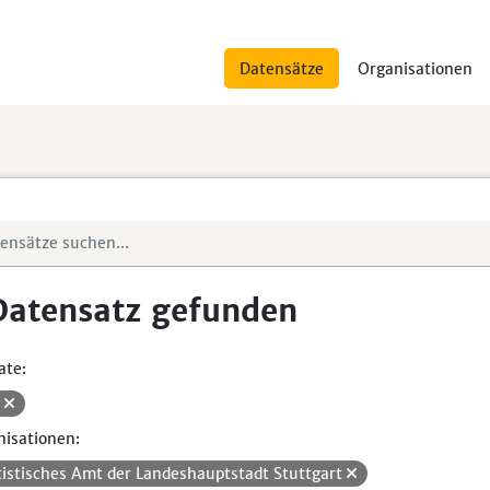
Datensätze
Organisationen
Datensatz gefunden
ate:
V
isationen:
tistisches Amt der Landeshauptstadt Stuttgart