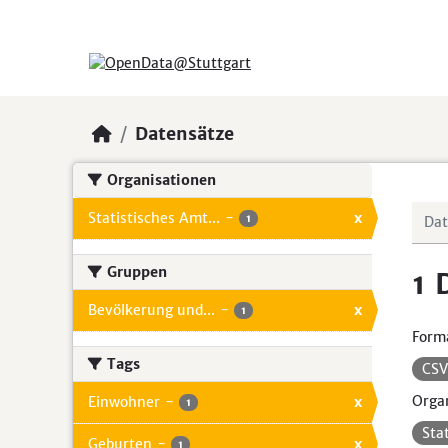
Skip to main content
Datensätze
Organisationen
Statistisches Amt...
-
x
1
Gruppen
1 
Bevölkerung und...
-
x
1
Form
Tags
CS
Organ
Einwohner
-
x
1
Sta
Geburten
-
x
1