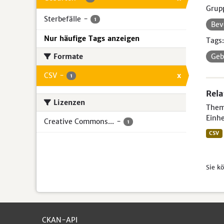
Grup
Sterbefälle
-
1
Bev
Nur häufige Tags anzeigen
Tags:
Formate
Geb
CSV
-
x
1
Rela
Lizenzen
Theme
Einhe
Creative Commons...
-
1
CSV
Sie k
CKAN-API