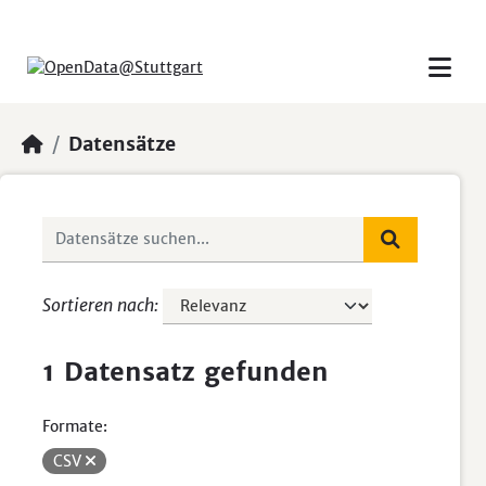
Skip to main content
Datensätze
Sortieren nach
1 Datensatz gefunden
Formate:
CSV