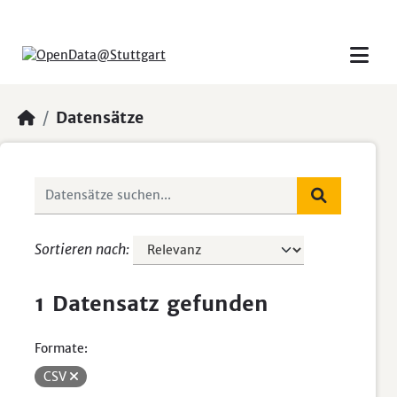
Skip to main content
Datensätze
Sortieren nach
1 Datensatz gefunden
Formate:
CSV