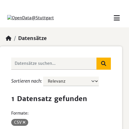
Skip to main content
Datensätze
Sortieren nach
1 Datensatz gefunden
Formate:
CSV