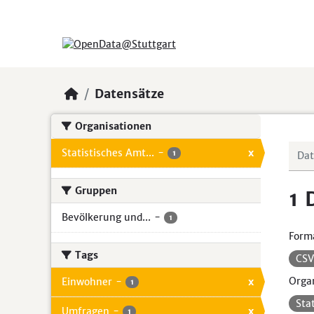
Skip to main content
Datensätze
Organisationen
Statistisches Amt...
-
x
1
Gruppen
1 
Bevölkerung und...
-
1
Form
Tags
CS
Organ
Einwohner
-
x
1
Sta
Umfragen
-
x
1