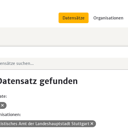
Datensätze
Organisationen
Datensatz gefunden
ate:
V
isationen:
tistisches Amt der Landeshauptstadt Stuttgart