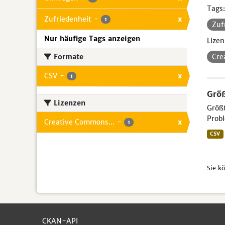
Tags:
Zufriedenheit
-
x
1
Zuf
Nur häufige Tags anzeigen
Lizen
Formate
Cre
CSV
-
x
1
Größ
Lizenzen
Größt
Probl
Creative Commons...
-
x
1
CSV
Sie k
CKAN-API