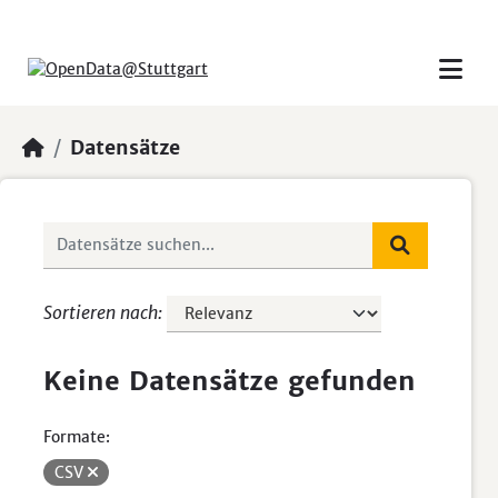
Skip to main content
Datensätze
Sortieren nach
Keine Datensätze gefunden
Formate:
CSV