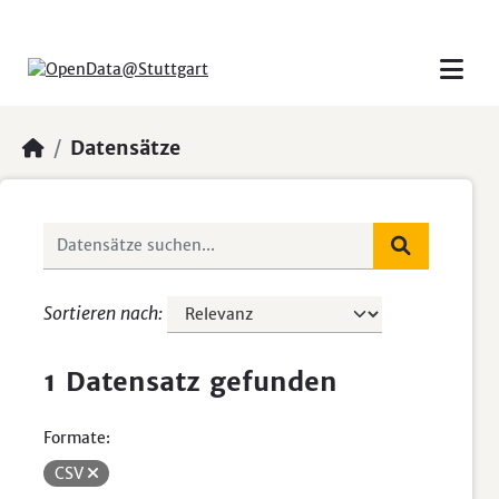
Skip to main content
Datensätze
Sortieren nach
1 Datensatz gefunden
Formate:
CSV