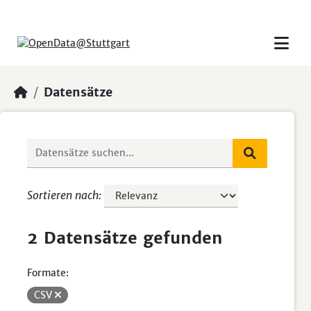
Skip to main content
Datensätze
Sortieren nach
2 Datensätze gefunden
Formate:
CSV