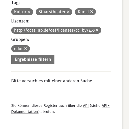
Tags:
Kultur
Staatstheater
Kunst
Lizenzen:
http://dcat-ap.de/def/licenses/cc-by/4.0
Gruppen:
educ
Ergebnisse filtern
Bitte versuch es mit einer anderen Suche.
Sie können dieses Register auch über die
API
(siehe
API-
Dokumentation
) abrufen.