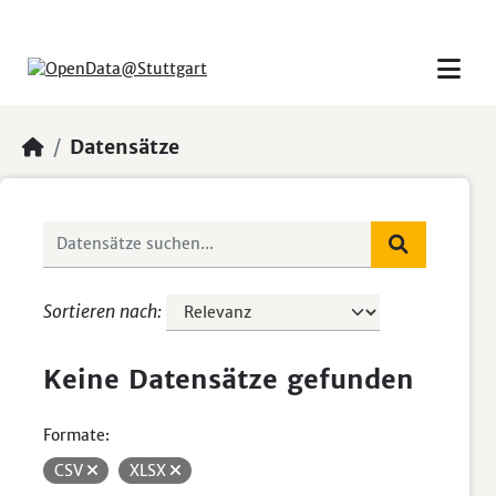
Skip to main content
Datensätze
Sortieren nach
Keine Datensätze gefunden
Formate:
CSV
XLSX