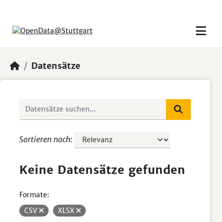
Skip to main content
Datensätze
Sortieren nach
Keine Datensätze gefunden
Formate:
CSV
XLSX