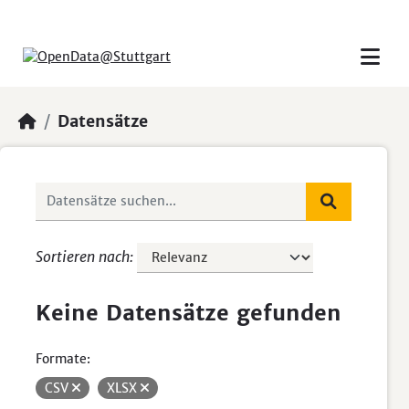
Skip to main content
Datensätze
Sortieren nach
Keine Datensätze gefunden
Formate:
CSV
XLSX