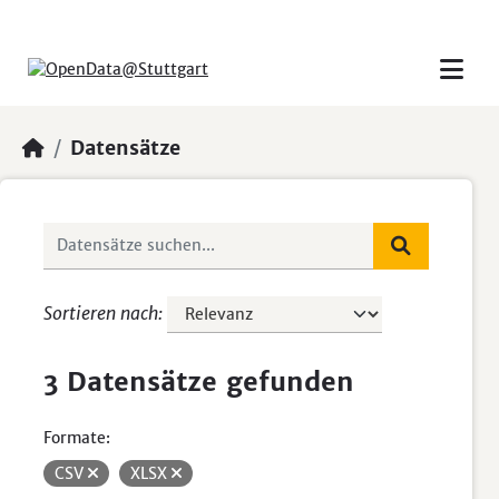
Skip to main content
Datensätze
Sortieren nach
3 Datensätze gefunden
Formate:
CSV
XLSX