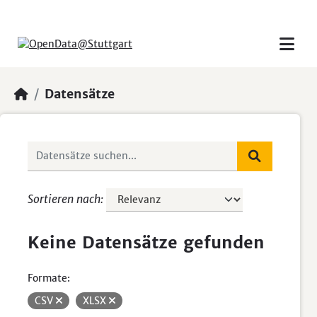
Skip to main content
Datensätze
Sortieren nach
Keine Datensätze gefunden
Formate:
CSV
XLSX